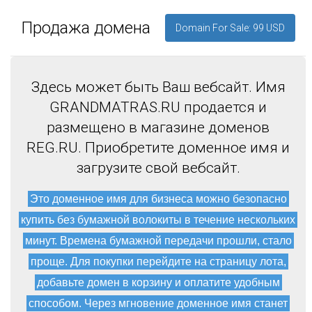
Продажа домена
Domain For Sale: 99 USD
Здесь может быть Ваш вебсайт. Имя
GRANDMATRAS.RU продается и
размещено в магазине доменов
REG.RU. Приобретите доменное имя и
загрузите свой вебсайт.
Это доменное имя для бизнеса можно безопасно
купить без бумажной волокиты в течение нескольких
минут. Времена бумажной передачи прошли, стало
проще. Для покупки перейдите на страницу лота,
добавьте домен в корзину и оплатите удобным
способом. Через мгновение доменное имя станет